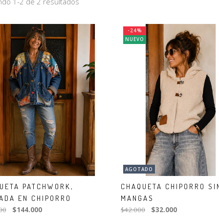
do 1-2 de 2 resultados
-24%
NUEVO
AGOTADO
UETA PATCHWORK,
CHAQUETA CHIPORRO SI
ADA EN CHIPORRO
MANGAS
00
$144.000
$42.000
$32.000