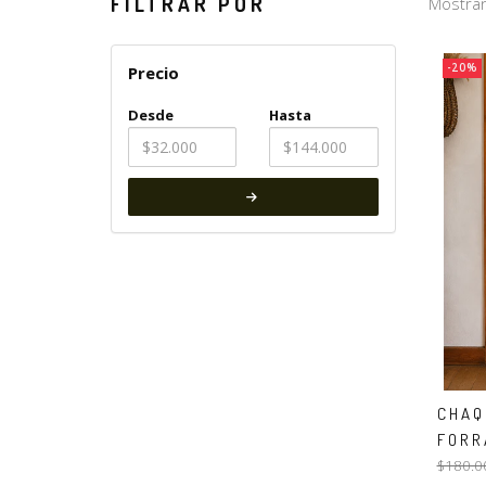
FILTRAR POR
Mostran
-20%
Precio
Desde
Hasta
CHAQ
FORR
$180.0